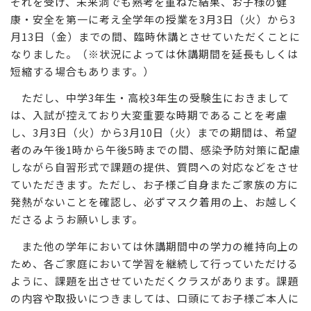
それを受け、未来洞でも熟考を重ねた結果、お子様の健
康・安全を第一に考え全学年の授業を3月3日（火）から3
月13日（金）までの間、臨時休講とさせていただくことに
なりました。（※状況によっては休講期間を延長もしくは
短縮する場合もあります。）
ただし、中学3年生・高校3年生の受験生におきまして
は、入試が控えており大変重要な時期であることを考慮
し、3月3日（火）から3月10日（火）までの期間は、希望
者のみ午後1時から午後5時までの間、感染予防対策に配慮
しながら自習形式で課題の提供、質問への対応などをさせ
ていただきます。ただし、お子様ご自身またご家族の方に
発熱がないことを確認し、必ずマスク着用の上、お越しく
ださるようお願いします。
また他の学年においては休講期間中の学力の維持向上の
ため、各ご家庭において学習を継続して行っていただける
ように、課題を出させていただくクラスがあります。課題
の内容や取扱いにつきましては、口頭にてお子様ご本人に