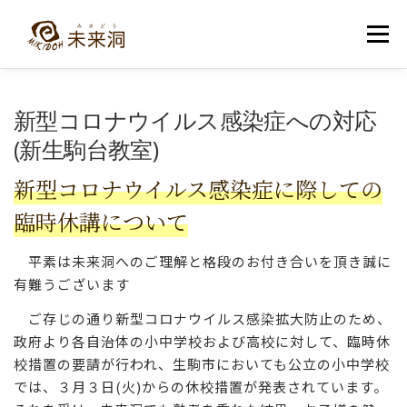
コ
ン
メニュー
テ
ン
ツ
へ
教室紹介
未来洞について
コース紹介
ブログ
新型コロナウイルス感染症への対応
ス
キ
(新生駒台教室)
ッ
プ
入洞・お問い合わせ
新型コロナウイルス感染症に際しての
臨時休講について
平素は未来洞へのご理解と格段のお付き合いを頂き誠に
有難うございます
ご存じの通り新型コロナウイルス感染拡大防止のため、
政府より各自治体の小中学校および高校に対して、臨時休
校措置の要請が行われ、生駒市においても公立の小中学校
では、３月３日(火)からの休校措置が発表されています。