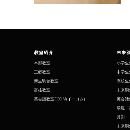
教室紹介
未来
本部教室
小学生
三郷教室
中学生
新生駒台教室
高校生
富雄教室
未来洞
英会話教室ECOM(イーコム)
英会話の
環境・
月謝
未来洞