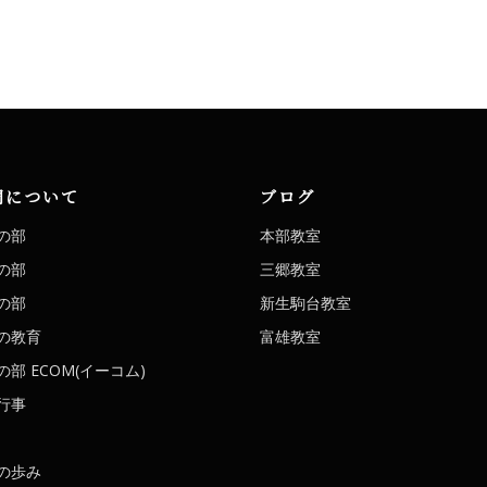
洞について
ブログ
の部
本部教室
の部
三郷教室
の部
新生駒台教室
の教育
富雄教室
部 ECOM(イーコム)
行事
の歩み