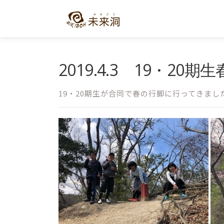
コ
ン
テ
ン
ツ
へ
2019.4.3 19・20期
ス
キ
19・20期生が合同で春の行脚に行ってきまし
ッ
プ