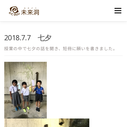
コ
ン
メニュー
テ
ン
ツ
へ
教室紹介
未来洞について
コース紹介
ブログ
2018.7.7 七夕
ス
キ
ッ
授業の中で七夕の話を聞き、短冊に願いを書きました。
プ
入洞・お問い合わせ