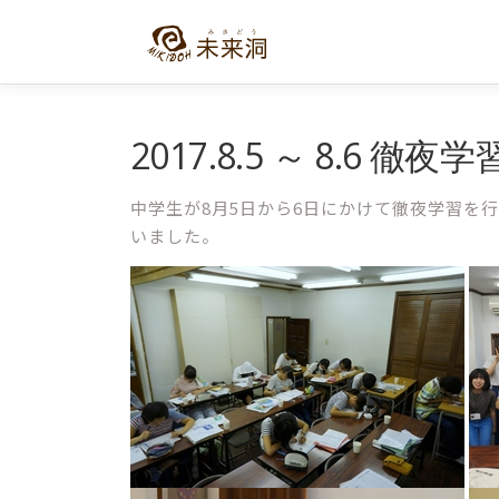
コ
ン
テ
ン
ツ
へ
2017.8.5 ～ 8.6 徹夜学
ス
キ
中学生が8月5日から6日にかけて徹夜学習を
ッ
いました。
プ