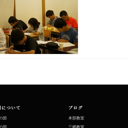
洞について
ブログ
の部
本部教室
の部
三郷教室