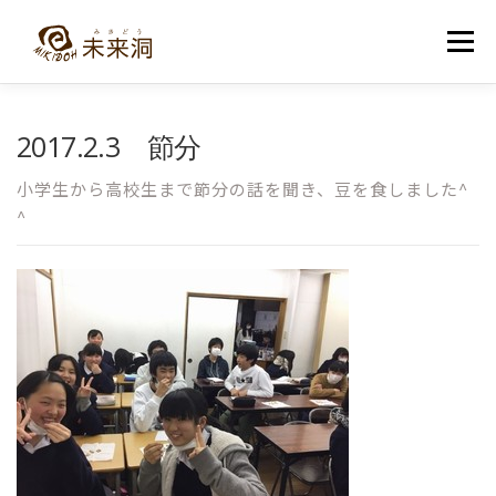
コ
ン
メニュー
テ
ン
ツ
へ
教室紹介
未来洞について
コース紹介
ブログ
2017.2.3 節分
ス
キ
ッ
小学生から高校生まで節分の話を聞き、豆を食しました^
プ
入洞・お問い合わせ
^