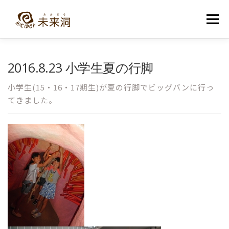
コ
ン
メニュー
テ
ン
ツ
へ
教室紹介
未来洞について
コース紹介
ブログ
2016.8.23 小学生夏の行脚
ス
キ
ッ
小学生(15・16・17期生)が夏の行脚でビッグバンに行っ
プ
入洞・お問い合わせ
てきました。