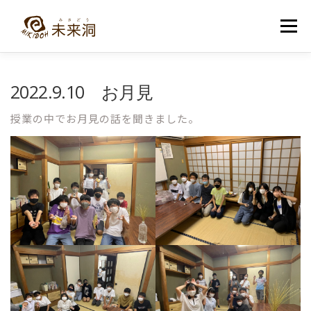
コ
ン
メニュー
テ
ン
ツ
へ
教室紹介
未来洞について
コース紹介
ブログ
2022.9.10 お月見
ス
キ
ッ
授業の中でお月見の話を聞きました。
プ
入洞・お問い合わせ