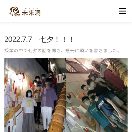
コ
ン
メニュー
テ
ン
ツ
へ
教室紹介
未来洞について
コース紹介
ブログ
2022.7.7 七夕！！！
ス
キ
ッ
授業の中で七夕の話を聞き、短冊に願いを書きました。
プ
入洞・お問い合わせ