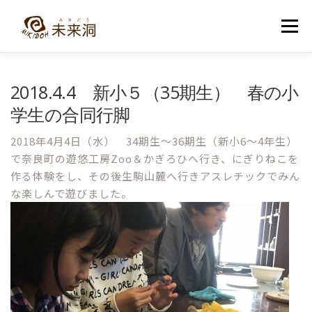
コ
ン
メニュー
テ
ン
ツ
へ
教室紹介
未来洞について
コース紹介
ブログ
2018.4.4 新小５（35期生） 春の小
ス
キ
学生の合同行脚
ッ
プ
入洞・お問い合わせ
2018年4月4日（水） 34期生～36期生（新小6～4年生）
で奈良町の遊悠工房Zoo＆かぎろひへ行き、にぎりねこを
作る体験をし、その後生駒山麓へ行きアスレチックでみん
な楽しんで遊びました。