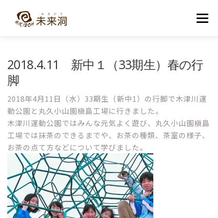
コ
ン
メニュー
テ
ン
ツ
へ
教室紹介
未来洞について
コース紹介
ブログ
2018.4.11 新中１（33期生）春の行
ス
キ
脚
ッ
プ
入洞・お問い合わせ
2018年4月11日（水）33期生（新中1）の行脚で木津川運
動公園と丸久小山園槇島工場に行きました。
木津川運動公園ではみんな元気よく遊び、丸久小山園槇島
工場では抹茶のできるまでや、お茶の種類、茶室の様子、
お茶の点て方などについて学びました。