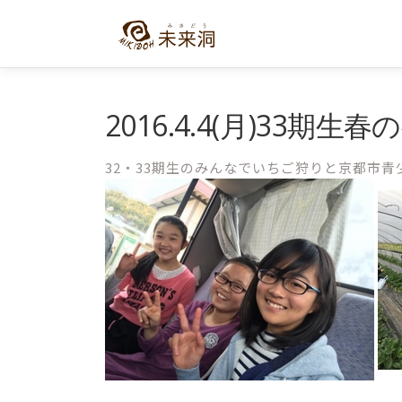
コ
ン
テ
ン
ツ
へ
2016.4.4(月)33期生春
ス
キ
32・33期生のみんなでいちご狩りと京都市
ッ
プ