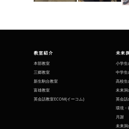
教室紹介
未来
本部教室
小学生
三郷教室
中学生
新生駒台教室
高校生
富雄教室
未来洞
英会話教室ECOM(イーコム)
英会話の
環境・
月謝
未来洞