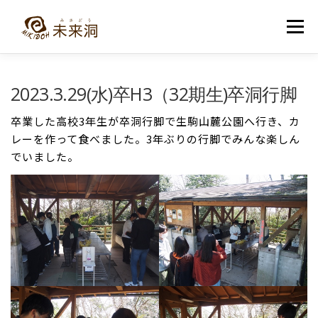
コ
ン
メニュー
テ
ン
ツ
へ
教室紹介
未来洞について
コース紹介
ブログ
2023.3.29(水)卒H3（32期生)卒洞行脚
ス
キ
ッ
卒業した高校3年生が卒洞行脚で生駒山麓公園へ行き、カ
プ
入洞・お問い合わせ
レーを作って食べました。3年ぶりの行脚でみんな楽しん
でいました。