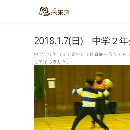
コ
ン
テ
ン
ツ
へ
2018.1.7(日) 中
ス
キ
中学２年生（３１期生）で体育館を借りてド
ッ
して楽しました。
プ