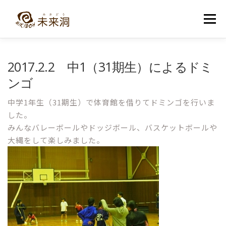
コ
ン
メニュー
テ
ン
ツ
へ
教室紹介
未来洞について
コース紹介
ブログ
2017.2.2 中1（31期生）によるドミ
ス
キ
ンゴ
ッ
プ
入洞・お問い合わせ
中学1年生（31期生）で体育館を借りてドミンゴを行いま
した。
みんなバレーボールやドッジボール、バスケットボールや
大縄をして楽しみました。