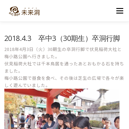
コ
ン
メニュー
テ
ン
ツ
へ
教室紹介
未来洞について
コース紹介
ブログ
2018.4.3 卒中3（30期生）卒洞行脚
ス
キ
ッ
2018年4月3日（火）30期生の卒洞行脚で伏見稲荷大社と
プ
入洞・お問い合わせ
梅小路公園へ行きました。
伏見稲荷大社では千本鳥居を通ったあとおもかる石を持ち
ました。
梅小路公園で昼食を食べ、その後は芝生の広場で各々が楽
しく遊んでいました。