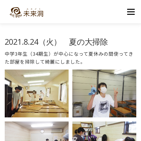
コ
ン
メニュー
テ
ン
ツ
へ
教室紹介
未来洞について
コース紹介
ブログ
2021.8.24（火） 夏の大掃除
ス
キ
ッ
中学3年生（34期生）が中心になって夏休みの間使ってき
プ
入洞・お問い合わせ
た部屋を掃除して綺麗にしました。