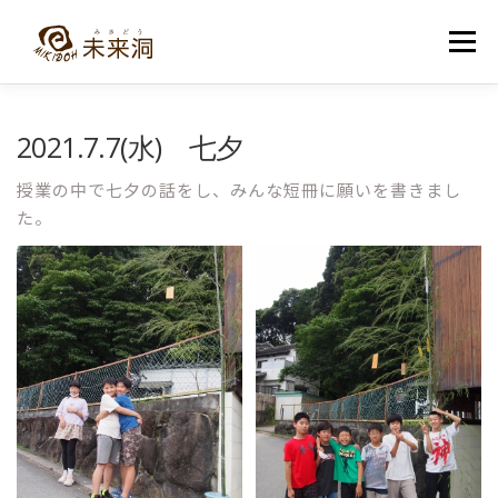
コ
ン
メニュー
テ
ン
ツ
へ
教室紹介
未来洞について
コース紹介
ブログ
2021.7.7(水) 七夕
ス
キ
ッ
授業の中で七夕の話をし、みんな短冊に願いを書きまし
プ
入洞・お問い合わせ
た。