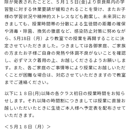
除が発表されたことと、５月１５日(金)より奈良県内の学
習塾に対する休業要請が緩和されることを受け、またお子
様の学習状況や精神的ストレスなども勘案し、未来洞にお
きましても、授業時間帯の分散による生徒間の距離の確保
や消毒・除菌、換気の徹底など、感染防止対策に努めなが
ら、5月18日（月）より教室での授業を再開することに決
定させていただきました。つきましては各御家庭、ご家族
の方またお子様ご自身の発熱や体調不良がないことを確認
し、必ずマスク着用の上、お越しくださるようお願いしま
す。また、各ご家庭のご事情等により授業にお越しいただ
くことが困難な場合は、対応させていただきますので教室
までご連絡ください。
以下に１８日(月)以降の各クラス初日の授業時間をお知ら
せします。それ以降の時間割につきましては授業に直接お
越しいただいたときに生徒ご本人様へ予定表を配布させて
いただきます。
＜５月１８日（月）＞