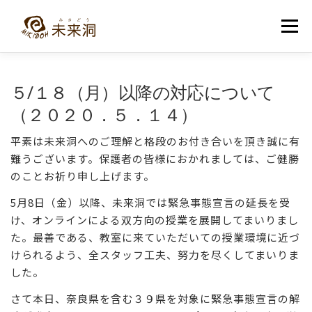
コ
ン
メニュー
テ
ン
ツ
へ
教室紹介
未来洞について
コース紹介
ブログ
５/１８（月）以降の対応について
ス
キ
（２０２０．５．１４）
ッ
プ
入洞・お問い合わせ
平素は未来洞へのご理解と格段のお付き合いを頂き誠に有
難うございます。保護者の皆様におかれましては、ご健勝
のことお祈り申し上げます。
5月8日（金）以降、未来洞では緊急事態宣言の延長を受
け、オンラインによる双方向の授業を展開してまいりまし
た。最善である、教室に来ていただいての授業環境に近づ
けられるよう、全スタッフ工夫、努力を尽くしてまいりま
した。
さて本日、奈良県を含む３９県を対象に緊急事態宣言の解