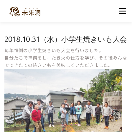
コ
ン
メニュー
テ
ン
ツ
へ
教室紹介
未来洞について
コース紹介
ブログ
2018.10.31（水）小学生焼きいも大会
ス
キ
ッ
毎年恒例の小学生焼きいも大会を行いました。
プ
入洞・お問い合わせ
自分たちで準備をし、たき火の仕方を学び、その後みんな
でできたての焼きいもを美味しくいただきました。