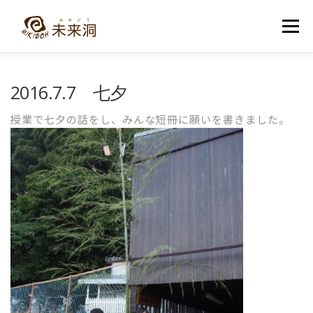
コ
ン
メニュー
テ
ン
ツ
へ
教室紹介
未来洞について
コース紹介
ブログ
2016.7.7 七夕
ス
キ
ッ
授業で七夕の話をし、みんな短冊に願いを書きました。
プ
入洞・お問い合わせ