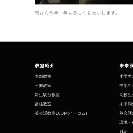
皆さん今年一年よろしくお願いします。
教室紹介
未来
本部教室
小学生
三郷教室
中学生
新生駒台教室
高校生
富雄教室
未来洞
英会話教室ECOM(イーコム)
英会話の
環境・
月謝