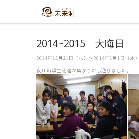
コ
ン
テ
ン
ツ
へ
2014~2015 大晦日
ス
キ
2014年12月31日（水）～2014年1月1
ッ
プ
夜10時頃生徒達が集まりだし遊びました。