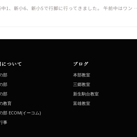
新中1、新小6、新小5で行脚に行ってきました。 午前中はワン 
洞について
ブログ
の部
本部教室
の部
三郷教室
の部
新生駒台教室
の教育
富雄教室
部 ECOM(イーコム)
行事