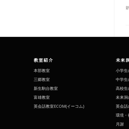
教室紹介
未来
本部教室
小学生
三郷教室
中学生
新生駒台教室
高校生
富雄教室
未来洞
英会話教室ECOM(イーコム)
英会話の
環境・
月謝