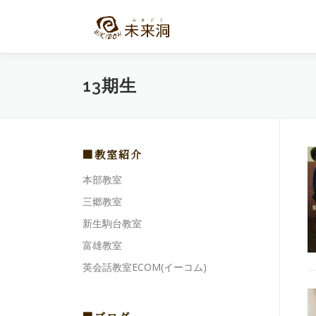
コ
ン
テ
ン
ツ
13期生
へ
ス
キ
ッ
プ
■教室紹介
本部教室
三郷教室
新生駒台教室
富雄教室
英会話教室ECOM(イーコム)