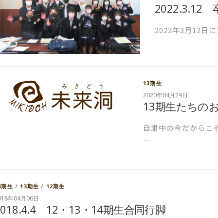
2022.3.
2022年3月12
13期生
2020年04月29日
13期生たちの
自粛中の今だからこ
…
4期生
/
13期生
/
12期生
018年04月06日
2018.4.4 12・13・14期生合同行脚