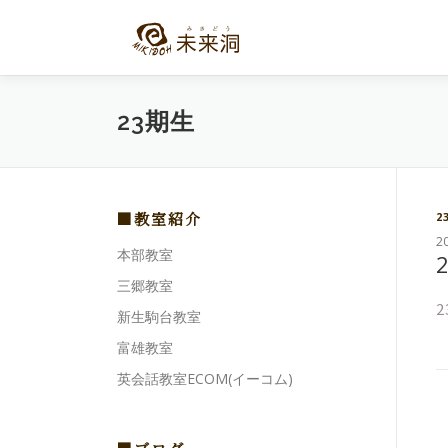
コ
ン
テ
ン
ツ
23期生
へ
ス
キ
ッ
プ
■教室紹介
2
2
本部教室
三郷教室
新生駒台教室
富雄教室
英会話教室ECOM(イーコム)