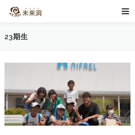
コ
ン
メニュー
テ
ン
ツ
へ
教室紹介
未来洞について
コース紹介
ブログ
23期生
ス
キ
ッ
プ
入洞・お問い合わせ