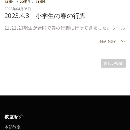
23期生
/
22期生
/
21期生
2023年04月05日
2023.4.3 小学生の春の行脚
21,22,23期生が合同で春の行脚に行ってきました。ワール
…
続きを読む >>
投
新しい投稿
稿
ナ
ビ
ゲ
ー
教室紹介
シ
本部教室
ョ