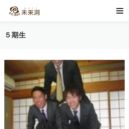
コ
ン
メニュー
テ
ン
ツ
へ
教室紹介
未来洞について
コース紹介
ブログ
５期生
ス
キ
ッ
プ
入洞・お問い合わせ