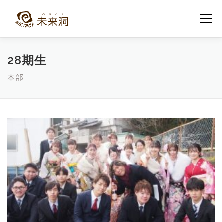
コ
ン
メニュー
テ
ン
ツ
へ
教室紹介
未来洞について
コース紹介
ブログ
28期生
ス
キ
本部
ッ
プ
入洞・お問い合わせ