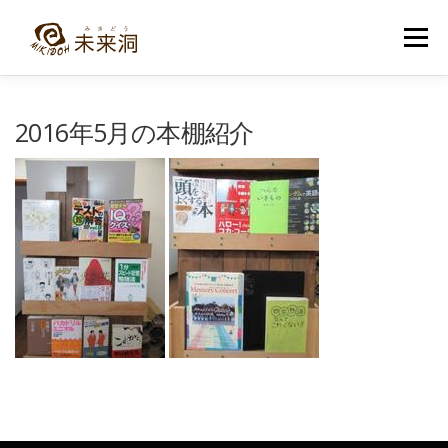
コ
ン
メニュー
テ
ン
ツ
へ
教室紹介
未来洞について
コース紹介
ブログ
2016年5月の本棚紹介
ス
キ
ッ
プ
入洞・お問い合わせ