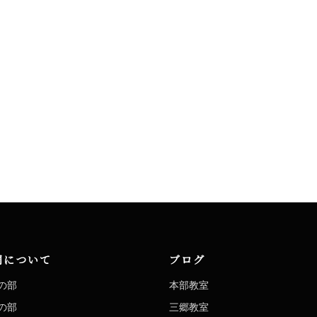
洞について
ブログ
の部
本部教室
の部
三郷教室