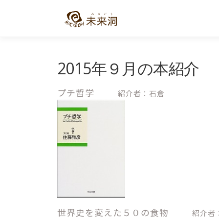
コ
ン
テ
ン
ツ
へ
2015年９月の本紹介
ス
キ
プチ哲学
紹介者：石倉
ッ
プ
世界史を変えた５０の食物
紹介者：