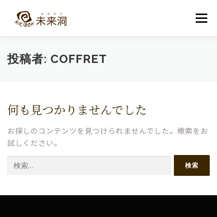
コ
ン
メニュー
テ
ン
ツ
へ
教室紹介
未来洞について
コース紹介
ブログ
投稿者:
COFFRET
ス
キ
ッ
プ
入洞・お問い合わせ
何も見つかりませんでした
お探しのコンテンツを見つけられませんでした。検索をお
試しください。
検
索: